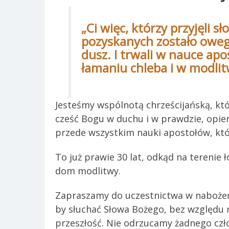
„Ci więc, którzy przyjęli sł
pozyskanych zostało owego
dusz. I trwali w nauce apo
łamaniu chleba i w modlit
Jesteśmy wspólnotą chrześcijańską, któ
cześć Bogu w duchu i w prawdzie, opie
przede wszystkim nauki apostołów, któ
To już prawie 30 lat, odkąd na terenie 
dom modlitwy.
Zapraszamy do uczestnictwa w nabożeń
by słuchać Słowa Bożego, bez względu 
przeszłość. Nie odrzucamy żadnego czł