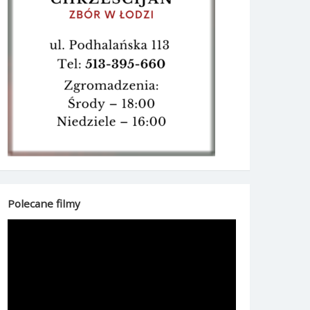
Polecane filmy
Odtwarzacz
video