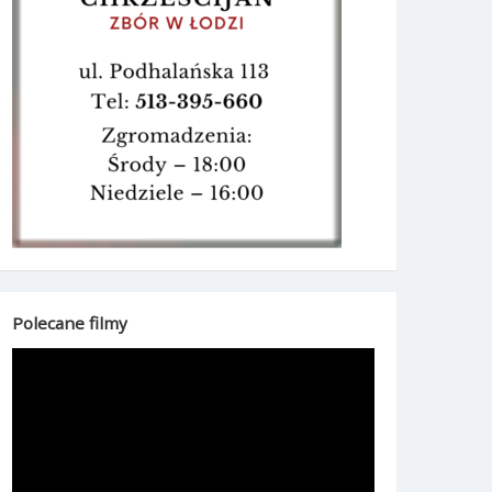
Polecane filmy
Odtwarzacz
video